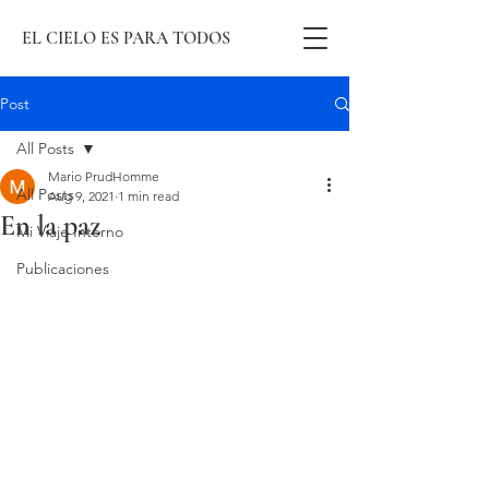
EL CIELO ES PARA TODOS
Post
All Posts
Mario PrudHomme
All Posts
Aug 9, 2021
1 min read
En la paz
Mi Viaje Interno
Publicaciones