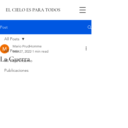
EL CIELO ES PARA TODOS
Post
All Posts
Mario PrudHomme
All Posts
Mar 27, 2022
1 min read
La Guerra
Mi Viaje Interno
Publicaciones