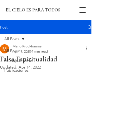
EL CIELO ES PARA TODOS
Post
All Posts
Mario PrudHomme
All Posts
Apr 19, 2020
1 min read
Falsa Espiritualidad
Mi Viaje Interno
Updated:
Apr 14, 2022
Publicaciones